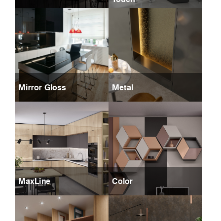
Mirror Gloss
Metal
MaxLine
Color