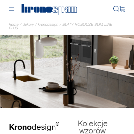
home
/
dekory
/
kronodesign
/
BLATY ROBOCZE SLIM LINE
PLUS
Kolekcje
®
Krono
design
wzorów