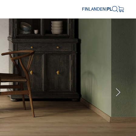
FINLAND
EN
|
PL
Next