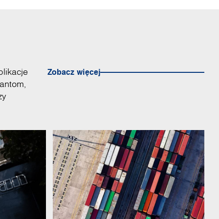
plikacje
Zobacz więcej
tantom,
zy