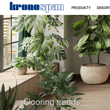
PRODUKTY
DEKOR
IWF Atlanta 2026
Previous
Wpadnij i zobacz, jak nowe powierzch
Kolekcja Trend
odważne podejście do designu wyzn
Most Preferred 2.0
Harmony
Global Collection 3.0
Kolekcja blatów Krono
Kronosfera
kierunek.
Nowa kolekcja innowacyjność i trwał
Flooring trends
Flexible shelving for eve
Тhe Decor that Fits Ev
Feelness
Aplikacja Mobilna Kro
Slim Line Plus
Zanurz się w palecie ponadczasowej 
wszechstronnym dekorom, stonowan
Zachwycająco realistyczne wzory o 
Wiodąca seria dobranych do siebie p
Zapoznaj się z najnowszymi dekorami
Sklep on-line już otwarty!