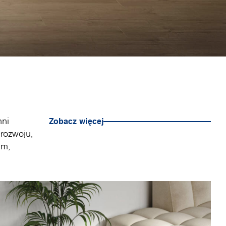
hni
Zobacz więcej
rozwoju,
im,