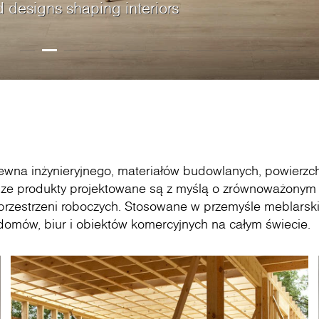
26 • Hala C, Stoisko
d designs shaping interiors
rds crafted to match your
roduktów Kronospan z
ękno szlachetnego drewna i
Oak, the new timeless
, zapewniając wspaniałe
ógł zostać wykonany z
 każdego wnętrza jak
s boards with outstanding
e i informacyjne narzędzie
rzyk wnętrzarskich
lim Line, dostępne w
porary designs.
ych akcesoriów.
y projektowania
ewna inżynieryjnego, materiałów budowlanych, powierzc
nasze produkty projektowane są z myślą o zrównoważonym 
rzestrzeni roboczych. Stosowane w przemyśle meblarsk
domów, biur i obiektów komercyjnych na całym świecie.