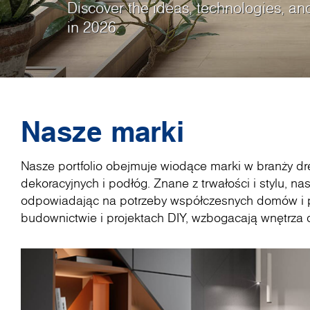
Atlanta, USA • 25.08.2026 - 28.08.20
Discover the ideas, technologies, an
Durable melamine-faced shelving boa
najbardziej konkurencyjnej gamie p
teksturom, które odzwierciedlają pi
Discover the versatility of Cremona 
strukturze, która śledzi wzór drewna
zestawiona tak, aby każdy projekt m
roboczych, które idealnie pasują do
New line of ultra matt and high glos
Odkryj aplikację mobilną - inspirując
Najnowsze produkty podłogowe i zast
Ultracienkie, piękne blaty robocze S
C1910
in 2026.
furniture, worktops, and flooring.
powłoką melaminową.
kamieni.
elegance, with its classic yet contem
wrażenia dotykowe i estetyczne.
użyciem współczesnych płyt i dobran
kuchnia, biuro, łazienka czy sklep.
surface properties.
przeznaczone dla każdego entuzjast
inspiracji bez wychodzenia z domu!
różnorodnych wzorach i strukturach.
Nasze marki
Nasze portfolio obejmuje wiodące marki w branży dr
dekoracyjnych i podłóg. Znane z trwałości i stylu, 
odpowiadając na potrzeby współczesnych domów i p
budownictwie i projektach DIY, wzbogacają wnętrza 