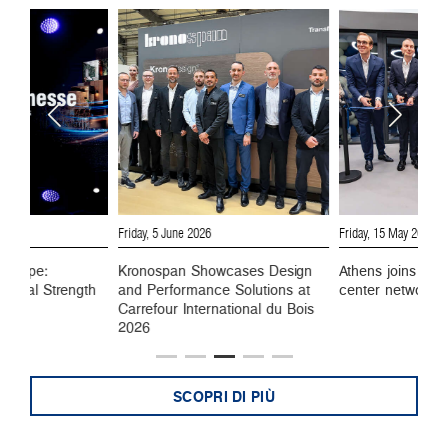
6
Friday, 5 June 2026
Friday, 15 May 2026
 Europe:
Kronospan Showcases Design
Athens joins Kro
ustrial Strength
and Performance Solutions at
center network
Carrefour International du Bois
2026
SCOPRI DI PIÙ