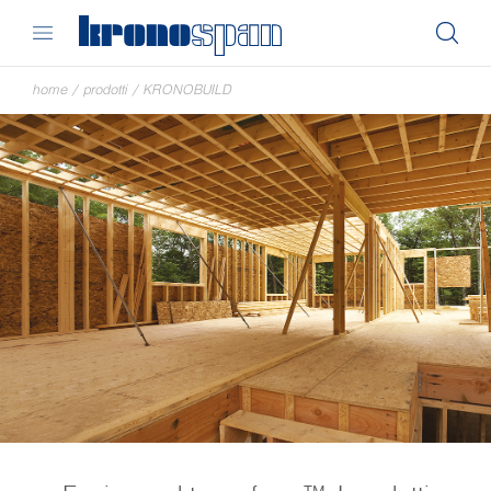
home
/
prodotti
/
KRONOBUILD