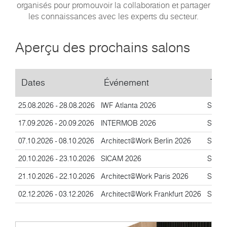
organisés pour promouvoir la collaboration et partager
les connaissances avec les experts du secteur.
Aperçu des prochains salons
Dates
Événement
Typ
25.08.2026 - 28.08.2026
IWF Atlanta 2026
Salon
17.09.2026 - 20.09.2026
INTERMOB 2026
Salon
07.10.2026 - 08.10.2026
Architect@Work Berlin 2026
Salon
20.10.2026 - 23.10.2026
SICAM 2026
Salon
21.10.2026 - 22.10.2026
Architect@Work Paris 2026
Salon
02.12.2026 - 03.12.2026
Architect@Work Frankfurt 2026
Salon