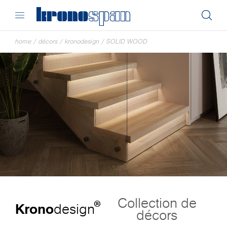
home
/
décors
/
kronodesign
/
SOLID WOOD
Collection de
®
Krono
design
décors