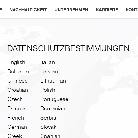
E
NACHHALTIGKEIT
UNTERNEHMEN
KARRIERE
KONT
DATENSCHUTZBESTIMMUNGEN
English
Italian
Bulgarian
Latvian
Chinese
Lithuanian
Croatian
Polish
Czech
Portuguese
Estonian
Romanian
French
Serbian
German
Slovak
Greek
Spanish