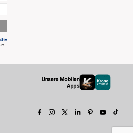
linie
 um
Unsere Mobilen
Apps