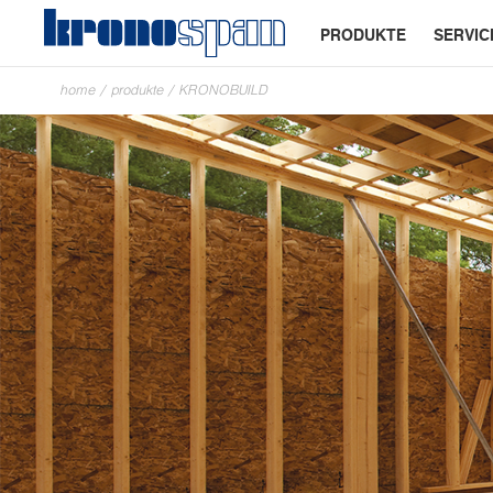
PRODUKTE
SERVIC
home
/
produkte
/
KRONOBUILD