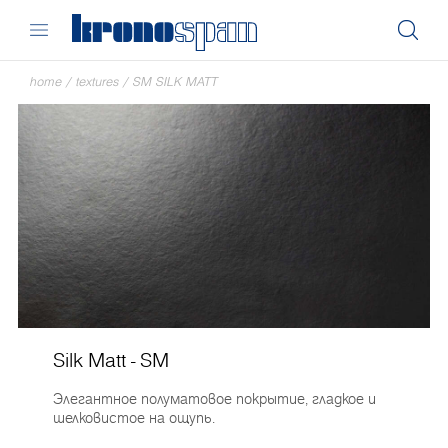
home
/
textures
/
SM SILK MATT
Silk Matt - SM
Элегантное полуматовое покрытие, гладкое и
шелковистое на ощупь.