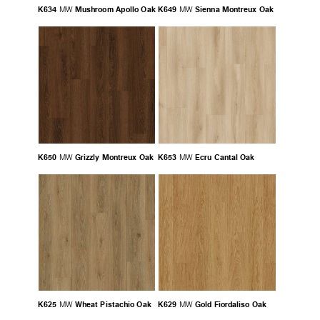
K634
Mushroom Apollo Oak
K649
Sienna Montreux Oak
MW
MW
K650
Grizzly Montreux Oak
K653
Ecru Cantal Oak
MW
MW
K625
Wheat Pistachio Oak
K629
Gold Fiordaliso Oak
MW
MW