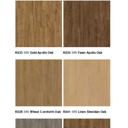
K633
Gold Apollo Oak
K635
Fawn Apollo Oak
MW
MW
K638
Wheat Cornforth Oak
K641
Linen Sheridan Oak
MW
MW