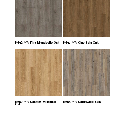
K642
Flint Monticello Oak
K647
Clay Sola Oak
MW
MW
K652
Cashew Montreux
K656
Cabinwood Oak
MW
MW
Oak