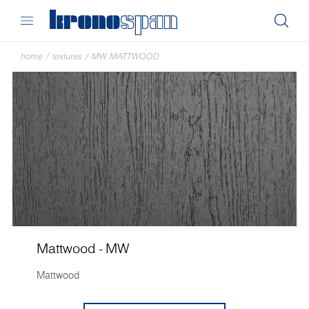
home
/
textures
/
MW MATTWOOD
Mattwood - MW
Mattwood