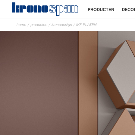
PRODUCTEN
DECO
home
/
producten
/
kronodesign
/
MF PLATEN