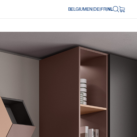
BELGIUM
EN
|
DE
|
FR
|
NL