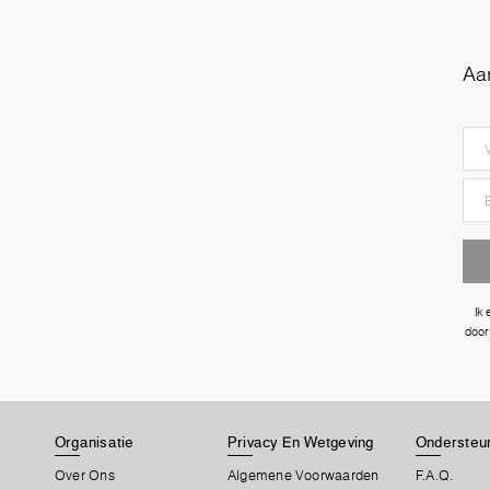
Aa
Ik
door
Organisatie
Privacy En Wetgeving
Ondersteun
Over Ons
Algemene Voorwaarden
F.A.Q.