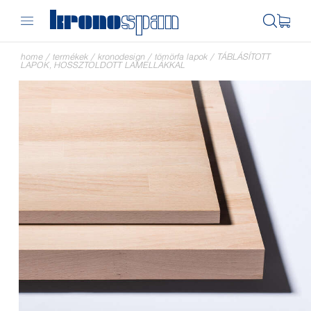
home
/
termékek
/
kronodesign
/
tömörfa lapok
/
TÁBLÁSÍTOTT
LAPOK, HOSSZTOLDOTT LAMELLÁKKAL