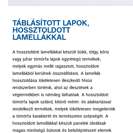
TÁBLÁSÍTOTT LAPOK,
HOSSZTOLDOTT
LAMELLÁKKAL
A hossztoldott lamellákkal készült bükk, tölgy, kőris
vagy juhar tömörfa lapok egyrétegű termékek,
melyek egymás mellé ragasztott, hossztoldott
lamellákból kerülnek összeállításra. A lamellák
hossztoldása tökéletesen illeszkedő fésüs
rendszerben történik, ahol az illesztések a
végtermékben is némileg láthatóak. A hossztoldott
tömörfa lapok szilárd, kitűnő méret- és alaktartással
rendelkező termékek, melyek tökéletesen megjelenítik
a tömörfa karakterét és természetes szépségét. A
hossztoldott lamellákkal készült panelek ideálisak
magas minőségű bútorok és belsőépítészeti elemek