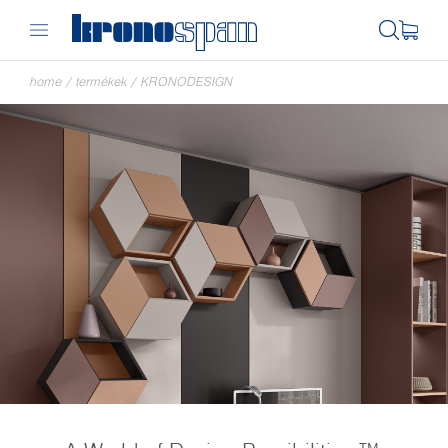
home
/
termékek
/
KRONODESIGN