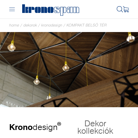
home
/
dekorok
/
kronodesign
/
KOMPAKT BELSŐ TÉR
Dekor
®
Krono
design
kollekciók