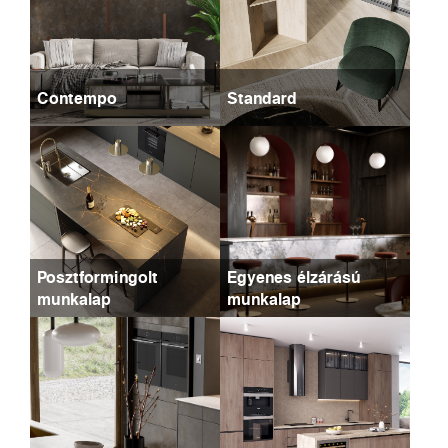
Contempo
Standard
Posztformingolt
Egyenes élzárású
munkalap
munkalap