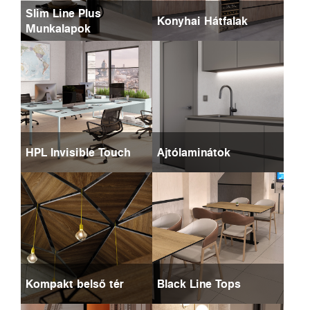
Slim Line Plus
Konyhai Hátfalak
Munkalapok
HPL Invisible Touch
Ajtólaminátok
Kompakt belső tér
Black Line Tops