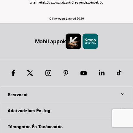
a termékektől, szolgáltatásokról és rendezvényekről.
© Kronoplus Limited 2026
Mobil appok
Szervezet
Adatvédelem És Jog
Támogatás És Tanácsadás