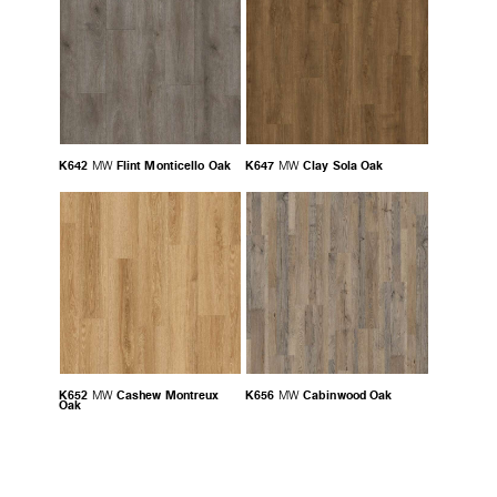
K642
Flint Monticello Oak
K647
Clay Sola Oak
MW
MW
K652
Cashew Montreux
K656
Cabinwood Oak
MW
MW
Oak