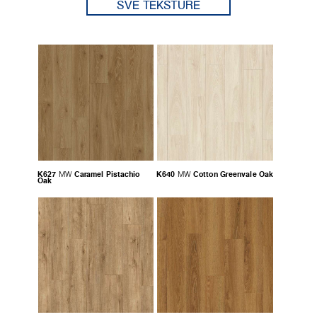
SVE TEKSTURE
K627
Caramel Pistachio
K640
Cotton Greenvale Oak
MW
MW
Oak