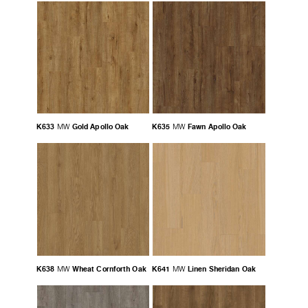
K633
Gold Apollo Oak
K635
Fawn Apollo Oak
MW
MW
K638
Wheat Cornforth Oak
K641
Linen Sheridan Oak
MW
MW