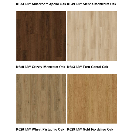
K634
Mushroom Apollo Oak
K649
Sienna Montreux Oak
MW
MW
K650
Grizzly Montreux Oak
K653
Ecru Cantal Oak
MW
MW
K625
Wheat Pistachio Oak
K629
Gold Fiordaliso Oak
MW
MW