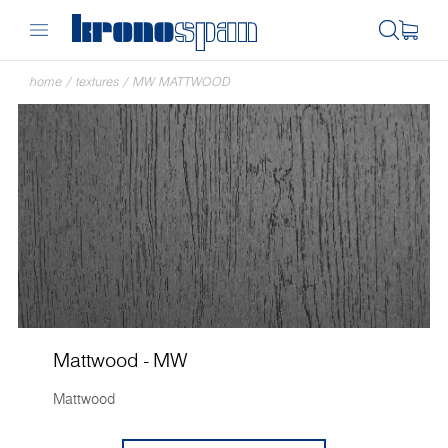
home
/
textures
/
MW MATTWOOD
Mattwood - MW
Mattwood