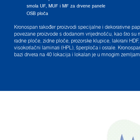
smola UF, MUF i MF za drvene panele
OSB ploča
Kronospan također proizvodi specijalne i dekorativne pap
povezane proizvode s dodanom vrijednošću, kao što su 
radne ploče, zidne ploče, prozorske klupice, lakirani HD
visokotlačni laminati (HPL), šperploča i ostale. Kronospa
bazi drveta na 40 lokacija i lokalan je u mnogim zemljam