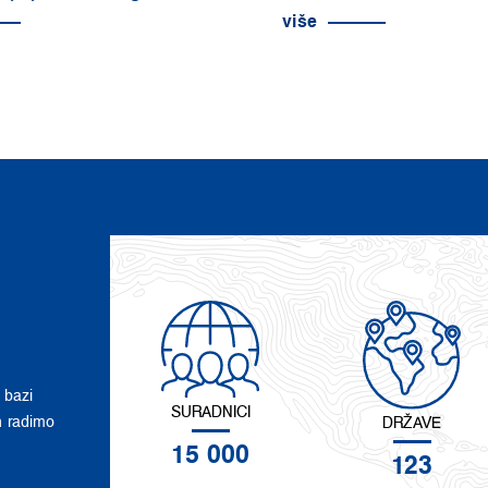
više
 bazi
SURADNICI
n radimo
DRŽAVE
15 000
123