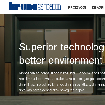
PROIZVODI
DEKORI
Superior technolog
better environment
Kronospan se ponosi ulogom koju igra u općem lancu opskr
recikliranja i ponovne uporabe kako bi postigao gospodar
drvenih panela od recikliranog drveta i ostatka iz drvne indu
drva kao ograničenog sirovinskog materijala.