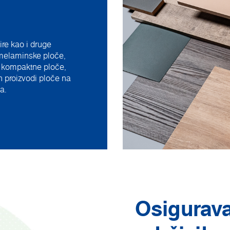
ire kao i druge
melaminske ploče,
F, kompaktne ploče,
n proizvodi ploče na
a.
Osigurava