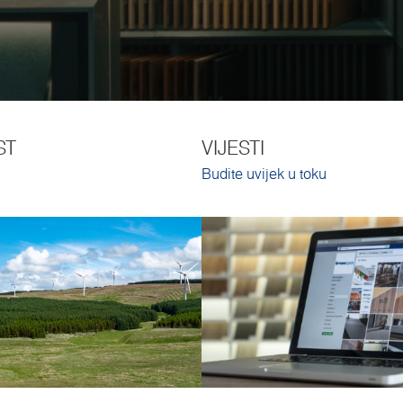
ST
VIJESTI
Budite uvijek u toku