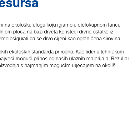
resursa
i na ekološku ulogu koju igramo u cjelokupnom lancu
jom ploča na bazi drveta koristeći drvne ostatke iz
mo osigurati da se drvo cijeni kao ograničena sirovina.
okih ekoloških standarda prirodno. Kao lider u tehničkom
i najveći mogući prinos od naših ulaznih materijala. Rezultat
roizvodnja s najmanjim mogućim utjecajem na okoliš.