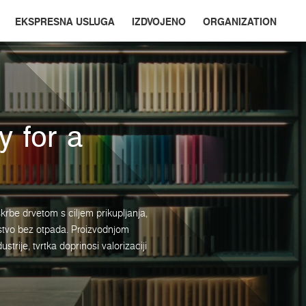
EKSPRESNA USLUGA
IZDVOJENO
ORGANIZATION
y for a
be drvetom s ciljem prikupljanja,
stvo bez otpada. Proizvodnjom
strije, tvrtka doprinosi valorizaciji