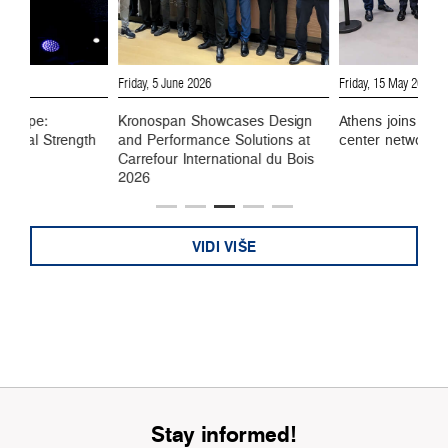
6
Friday, 5 June 2026
Friday, 15 May 2026
 Europe:
Kronospan Showcases Design
Athens joins Kro
ustrial Strength
and Performance Solutions at
center network
Carrefour International du Bois
2026
VIDI VIŠE
Stay informed!