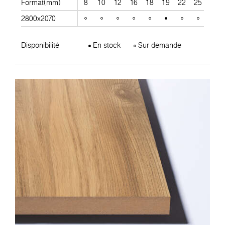
Format(mm)
8
10
12
16
18
19
22
25
28
2800x2070
Disponibilité
En stock
Sur demande