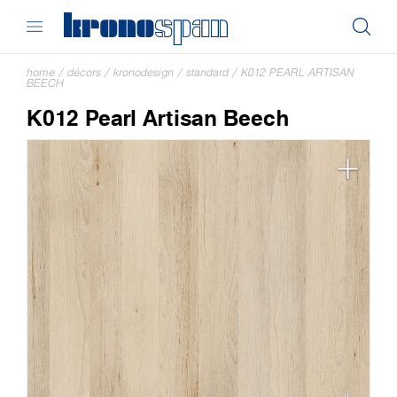
home
/
décors
/
kronodesign
/
standard
/
K012 PEARL ARTISAN
BEECH
K012 Pearl Artisan Beech