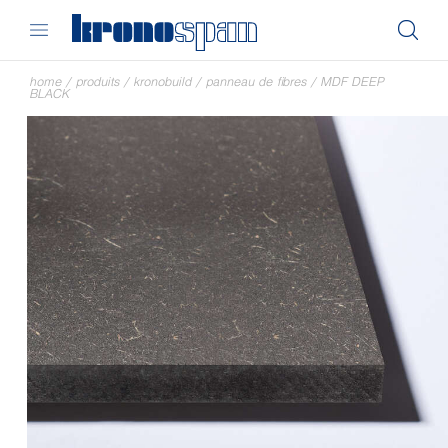
home
/
produits
/
kronobuild
/
panneau de fibres
/
MDF DEEP
BLACK