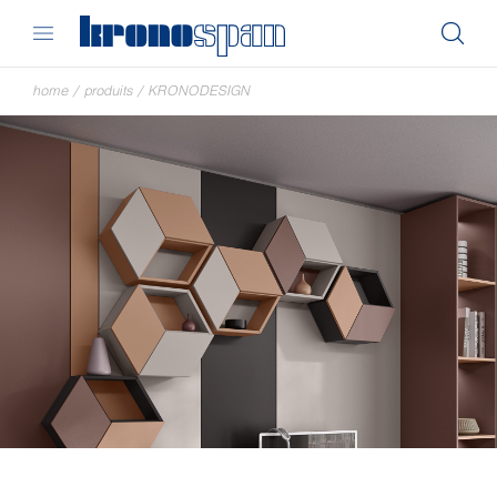
home
/
produits
/
KRONODESIGN