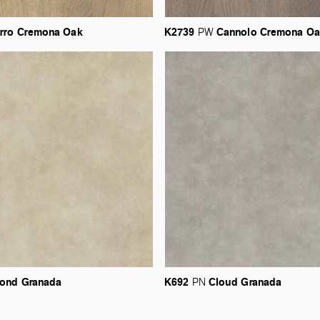
rro
Cremona
Oak
K2739
Cannolo
Cremona
Oa
PW
ond
Granada
K692
Cloud
Granada
PN