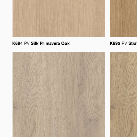
K694
Silk
Primavera
Oak
K695
Str
PV
PV