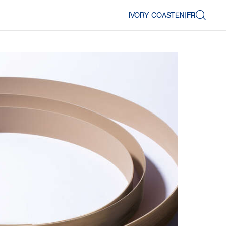
IVORY COAST
EN
|
FR