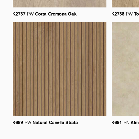
K2737
Cotta
Cremona
Oak
K2738
To
PW
PW
K689
Natural
Canella
Strata
K691
Alm
PW
PN