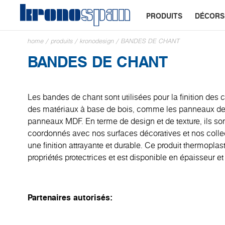
PRODUITS
DÉCORS
home
/
produits
/
kronodesign
/
BANDES DE CHANT
BANDES DE CHANT
Les bandes de chant sont utilisées pour la finition des 
des matériaux à base de bois, comme les panneaux de 
panneaux MDF. En terme de design et de texture, ils so
coordonnés avec nos surfaces décoratives et nos collec
une finition attrayante et durable. Ce produit thermopl
propriétés protectrices et est disponible en épaisseur et
Partenaires autorisés: