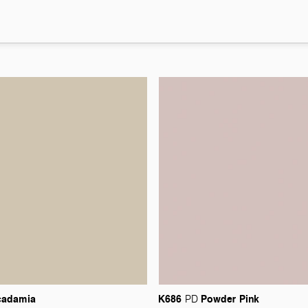
adamia
K686
Powder
Pink
PD