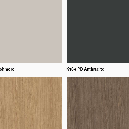
shmere
K164
Anthracite
PD