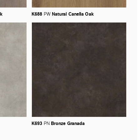
k
K688
Natural
Canella
Oak
PW
K693
Bronze
Granada
PN