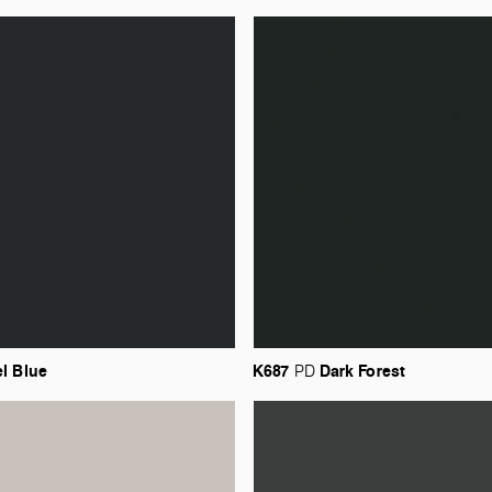
el
Blue
K687
Dark
Forest
PD