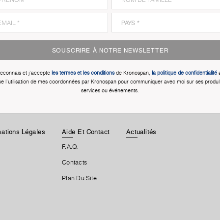
SOUSCRIRE À NOTRE NEWSLETTER
reconnais et j'accepte
les termes et les conditions
de Kronospan,
la politique de confidentialité
a
e l'utilisation de mes coordonnées par Kronospan pour communiquer avec moi sur ses produi
services ou événements.
rmations Légales
Aide Et Contact
Actualités
F.A.Q.
Contacts
Plan Du Site