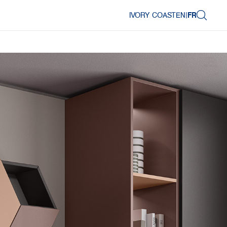
IVORY COAST
EN
|
FR