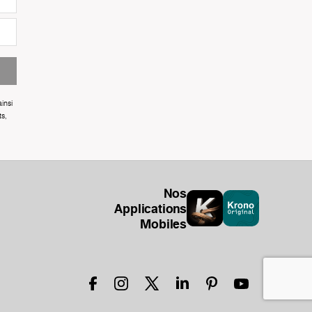
insi
ts,
Nos
Applications
Mobiles