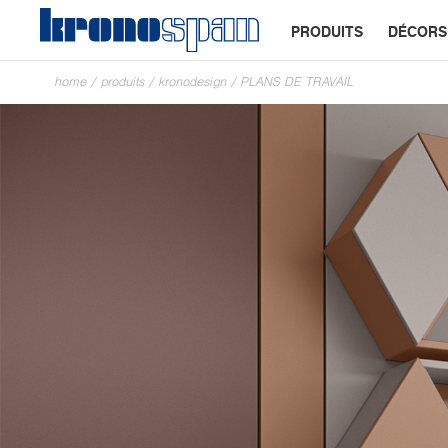
PRODUITS
DÉCORS
home
/
produits
/
kronodesign
/
PLANS DE TRAVAIL