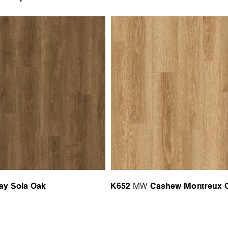
ay Sola Oak
K652
Cashew Montreux 
MW