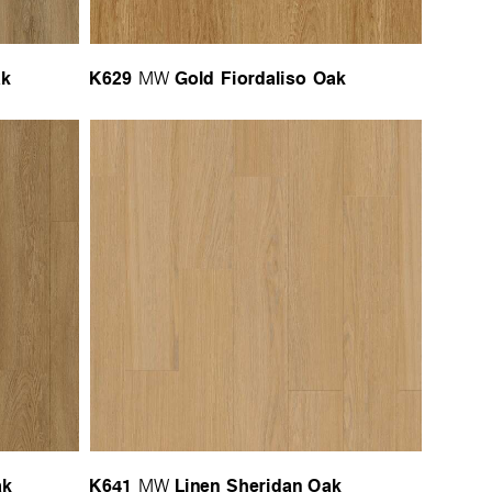
ak
K629
Gold Fiordaliso Oak
MW
ak
K641
Linen Sheridan Oak
MW