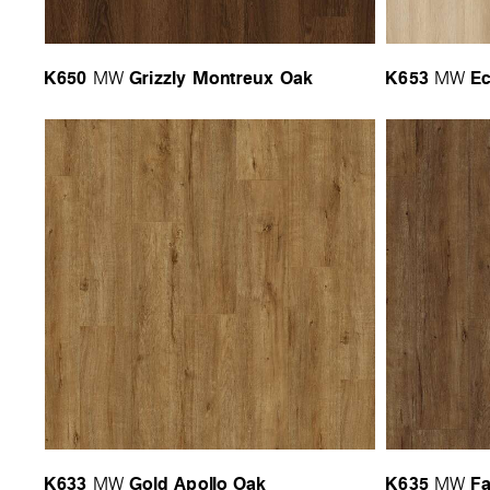
K650
Grizzly Montreux Oak
K653
Ec
MW
MW
K633
Gold Apollo Oak
K635
Fa
MW
MW