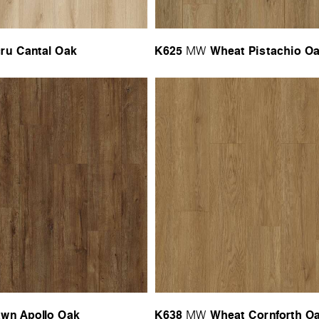
ru Cantal Oak
K625
Wheat Pistachio O
MW
wn Apollo Oak
K638
Wheat Cornforth O
MW