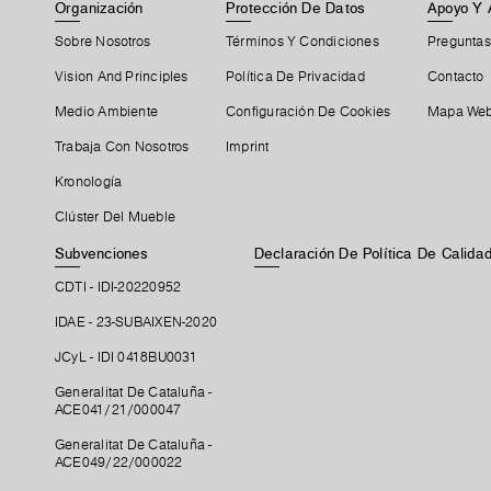
Organización
Protección De Datos
Apoyo Y 
Sobre Nosotros
Términos Y Condiciones
Preguntas
Vision And Principles
Política De Privacidad
Contacto
Medio Ambiente
Configuración De Cookies
Mapa We
Trabaja Con Nosotros
Imprint
Kronología
Clúster Del Mueble
Subvenciones
Declaración De Política De Calid
CDTI - IDI-20220952
IDAE - 23-SUBAIXEN-2020
JCyL - IDI 0418BU0031
Generalitat De Cataluña -
ACE041/21/000047
Generalitat De Cataluña -
ACE049/22/000022