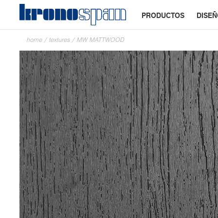
PRODUCTOS
DISE
home
/
textures
/
MW MATTWOOD