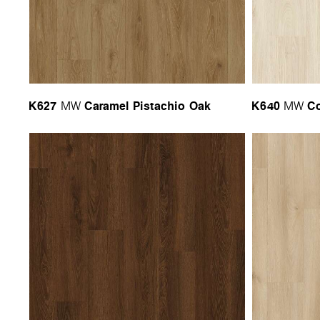
K627
Caramel Pistachio Oak
K640
Co
MW
MW