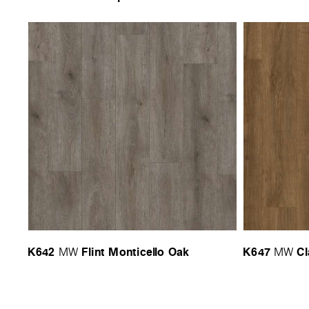
K642
Flint Monticello Oak
K647
Cl
MW
MW