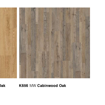
Oak
K656
Cabinwood Oak
MW