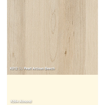
K012
Pearl Artisan Beech
SU
K564 Almond