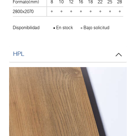
Formato(mm)
8
10
12
16
18
22
25
28
30
2800x2070
Disponibilidad
En stock
Bajo solicitud
HPL