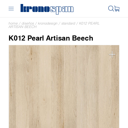
home
/
diseños
/
kronodesign
/
standard
/
K012 PEARL
ARTISAN BEECH
K012 Pearl Artisan Beech