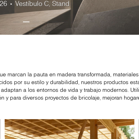
®
026 • Vestíbulo C, Stand
iseños que darán forma a
 con sus muebles,
mínico más competitiva de
ealzan la belleza natural
gue el diseño de las vetas
pletar cualquier proyecto
design
e alto brillo con excelentes
incluidas cocinas, oficinas,
Slim Line están disponibles
- una herramienta
.
oral de Cremona Oak.
nsación de alta gama.
orios a juego.
los entusiastas del diseño.
es y acabados.
 que marcan la pauta en madera transformada, materiale
cidos por su estilo y durabilidad, nuestros productos est
 adaptan a los entornos de vida y trabajo modernos. Util
n y para diversos proyectos de bricolaje, mejoran hogare