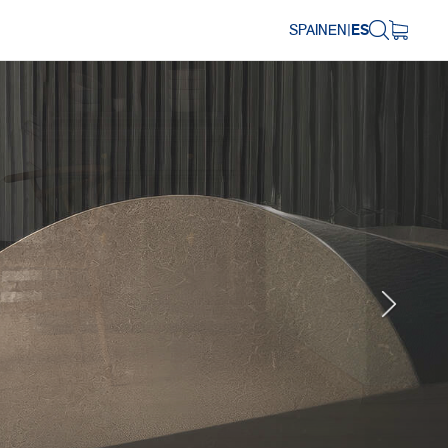
SPAIN
EN
|
ES
Next