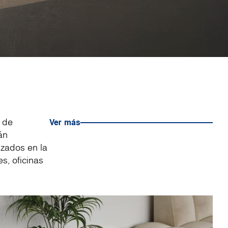
s de
Ver más
án
izados en la
s, oficinas