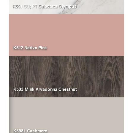
K551
;
Calacatta Olympus
SU
PT
K512 Native Pink
K533 Mink Arvadonna Chestnut
K5981 Cashmere