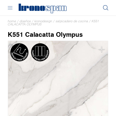
home
/
diseños
/
kronodesign
/
salpicadero de cocina
/
K551
CALACATTA OLYMPUS
K551 Calacatta Olympus