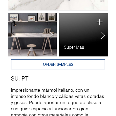
Super Matt
P
ORDER SAMPLES
SU
;
PT
Impresionante mármol italiano, con un
intenso fondo blanco y cálidas vetas doradas
y grises. Puede aportar un toque de clase a
cualquier espacio y funcionar en gran
armonía con otros materiales como la