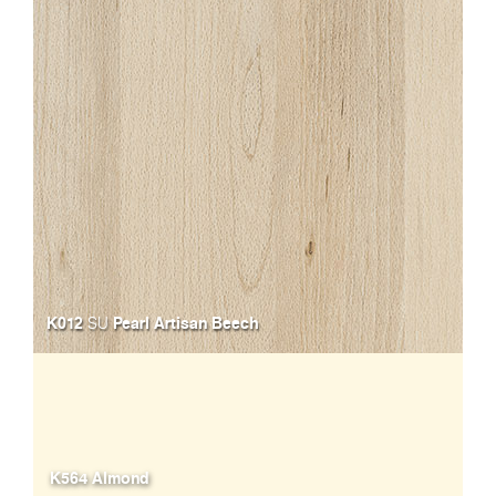
K012
Pearl Artisan Beech
SU
K564 Almond