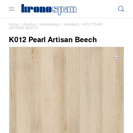
home
/
diseños
/
kronodesign
/
standard
/
K012 PEARL
ARTISAN BEECH
K012 Pearl Artisan Beech