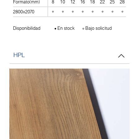
Formato(mm)
8
10
12
16
18
22
25
28
30
2800x2070
Disponibilidad
En stock
Bajo solicitud
HPL