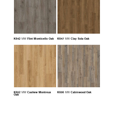
K642
Flint Monticello Oak
K647
Clay Sola Oak
MW
MW
K652
Cashew Montreux
K656
Cabinwood Oak
MW
MW
Oak