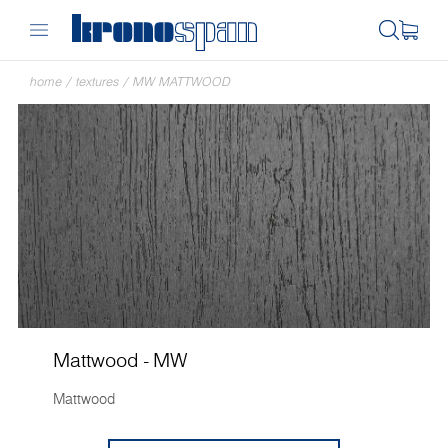
home
/
textures
/
MW MATTWOOD
Mattwood - MW
Mattwood