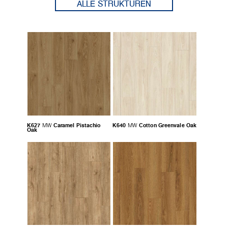
ALLE STRUKTUREN
K627
Caramel Pistachio
K640
Cotton Greenvale Oak
MW
MW
Oak