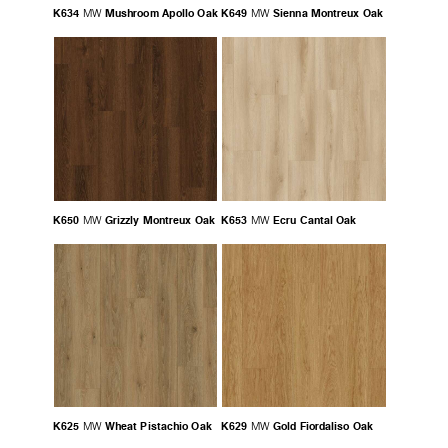
K634
Mushroom Apollo Oak
K649
Sienna Montreux Oak
MW
MW
K650
Grizzly Montreux Oak
K653
Ecru Cantal Oak
MW
MW
K625
Wheat Pistachio Oak
K629
Gold Fiordaliso Oak
MW
MW