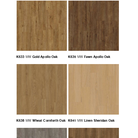
K633
Gold Apollo Oak
K635
Fawn Apollo Oak
MW
MW
K638
Wheat Cornforth Oak
K641
Linen Sheridan Oak
MW
MW