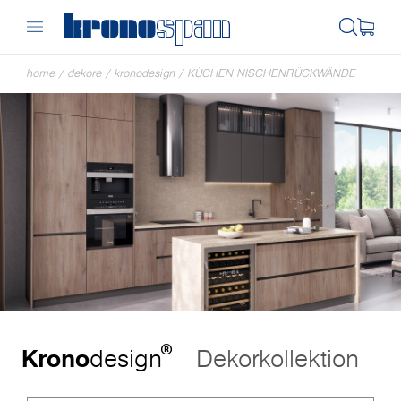
home
/
dekore
/
kronodesign
/
KÜCHEN NISCHENRÜCKWÄNDE
®
Krono
design
Dekorkollektion