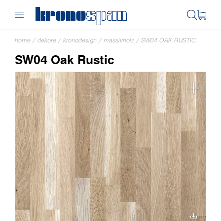
home
/
dekore
/
kronodesign
/
massivholz
/
SW04 OAK RUSTIC
SW04 Oak Rustic