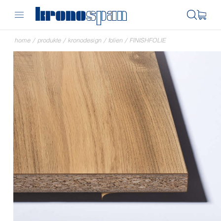
home
/
produkte
/
kronodesign
/
folien
/
FINISHFOLIE