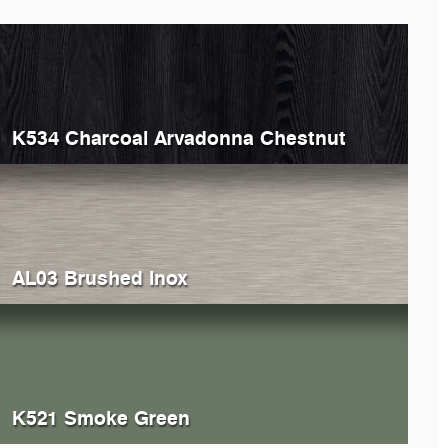
K534 Charcoal Arvadonna Chestnut
AL03 Brushed Inox
K521 Smoke Green
368
Grey Atlantic Marble
K369
Cl