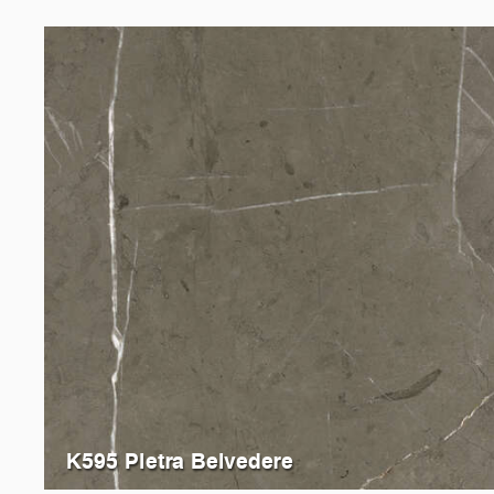
K595 Pietra Belvedere
K093
Grey Emperador Marble