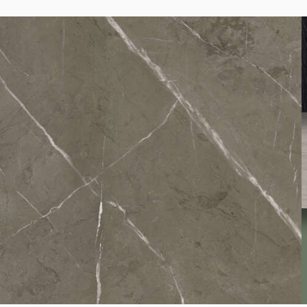
K095
Light Terrazzo Marble
K