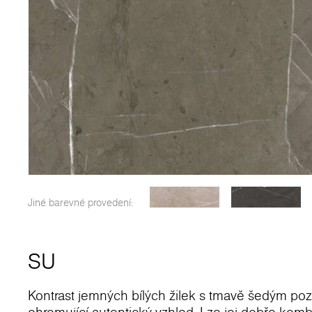
Jiné barevné provedení:
SU
Kontrast jemných bílých žilek s tmavě šedým po