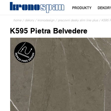
PRODUKTY
DEKOR
home
/
dekory
/
kronodesign
/
pracovní desky slim line plus
/
K595 
K595 Pietra Belvedere