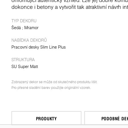
ohromující autentický vzhled. Lze jej dobře kom
dokonce i betony a vytvořit tak atraktivní návrh int
TYP DEKORU
Šedá
Mramor
NABÍDKA DEKORŮ
Pracovní desky Slim Line Plus
STRUKTURA
SU Super Matt
Zobrazený dekor se může od skutečného produktu lišit.
Pro přesné sladění barev použijte originální vzorek.
PRODUKTY
PODOBNÉ DE