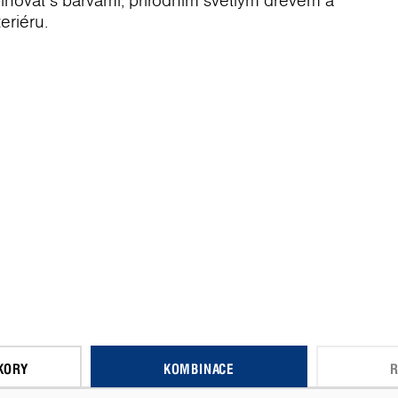
binovat s barvami, přírodním světlým dřevem a
eriéru.
KORY
KOMBINACE
R