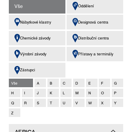
Vše
Oddělení
Nábytkové klastry
Designová centra
Chemické závody
Distribuční centra
Výrobní závody
Přístavy a terminály
Zástupci
Vše
A
B
C
D
E
F
G
H
I
J
K
L
M
N
O
P
Q
R
S
T
U
V
W
X
Y
Z
AFRICA