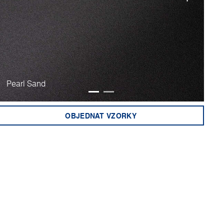
Pearl Sand
Ult
OBJEDNAT VZORKY