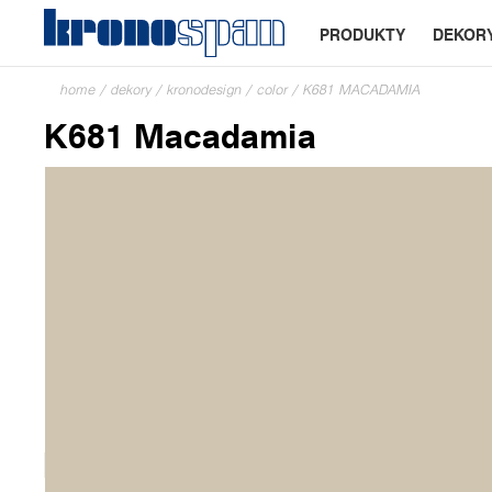
PRODUKTY
DEKOR
home
/
dekory
/
kronodesign
/
color
/
K681 MACADAMIA
K681 Macadamia