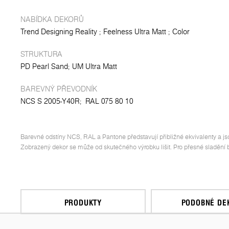
NABÍDKA DEKORŮ
Trend Designing Reality
Feelness Ultra Matt
Color
STRUKTURA
PD Pearl Sand
UM Ultra Matt
BAREVNÝ PŘEVODNÍK
NCS S 2005-Y40R;
RAL 075 80 10
Barevné odstíny NCS, RAL a Pantone představují přibližné ekvivalenty a js
Zobrazený dekor se může od skutečného výrobku lišit. Pro přesné sladění ba
PRODUKTY
PODOBNÉ DE