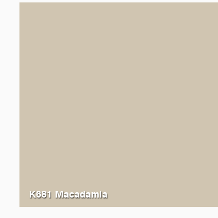
K681 Macadamia
K564
Almond