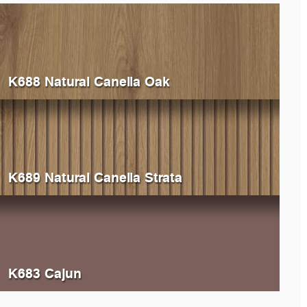
K688 Natural Canella Oak
K689 Natural Canella Strata
K683 Cajun
514
Ivory
0522
Be