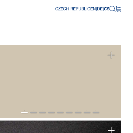
CZECH REPUBLIC
EN
|
DE
|
CS