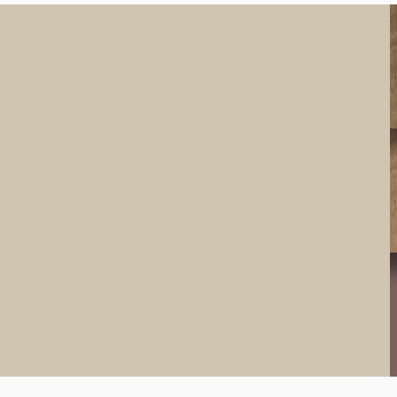
K7031
Crème
0