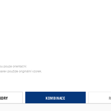
ou pouze orientační.
rev použijte originální vzorek.
KORY
KOMBINACE
R