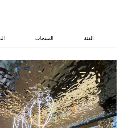
إ
الفئة
المنتجات
ال