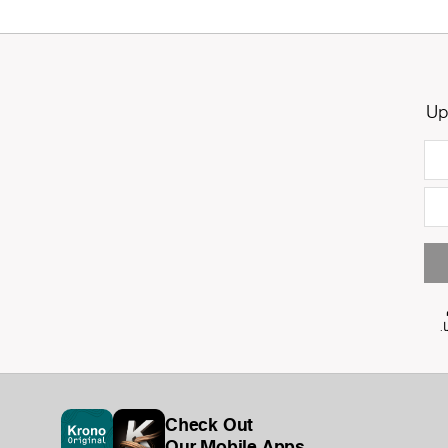
Up
Check Out
Our Mobile Apps