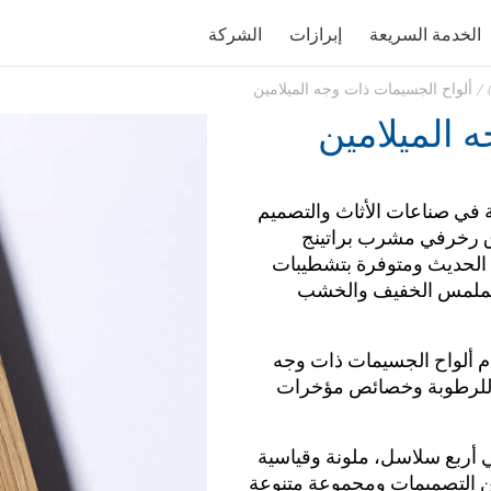
الخدمة السريعة
إبرازات
الشركة
/
ألواح الجسيمات ذات وجه الميلامين
 الميلامين
ساسية في صناعات الأثاث والتصميم
ق رخرفي مشرب براتينج
اث الحديث ومتوفرة بتشطيبات
 الملمس الخفيف والخشب
دم ألواح الجسيمات ذات وجه
مة محسنة للرطوبة وخصائص مؤخرات
زيئات الميلامين ذات الوجه (MF PB) في أربع سلاسل، ملونة وقياسية
ن التصميمات ومجموعة متنوعة