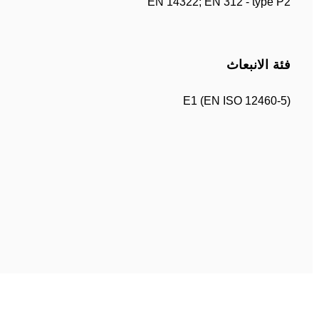
EN 14322; EN 312 - type P2
فئة الانبعاث
E1 (EN ISO 12460-5)