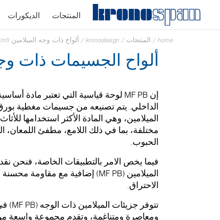
المنتجات
الديكورات
home
/
المنتجات
/
kronodesign
/
ألواح ذات وجه الميلامين (mf)
ألواح الجسيمات ذات وجه
إن MF PB لوحة قياسية التي تعتبر مادة أ
الداخلي. يتم تصنيعه من جسيمات مغطية بور
الميلامين، وهي المادة الأكثر استخدامها للأث
مختلفة، بما في ذلك اللامع، مطفئ اللمعان،
الحبوب.
فيما يخص الامر بالتطبيقات الخاصة، فنحن نق
الميلامين (MF PB) إضافية مع مقاو
الاحتراق.
تتوفر ج
ومعاصرة ومتناغمة، وتقدم مجموعة واسعة م