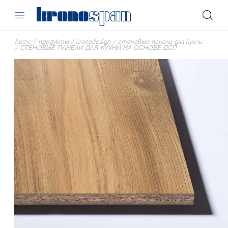
home
/
продукты
/
kronodesign
/
стеновые панели для кухни
/
СТЕНОВЫЕ ПАНЕЛИ ДЛЯ КУХНИ НА ОСНОВЕ ДСП