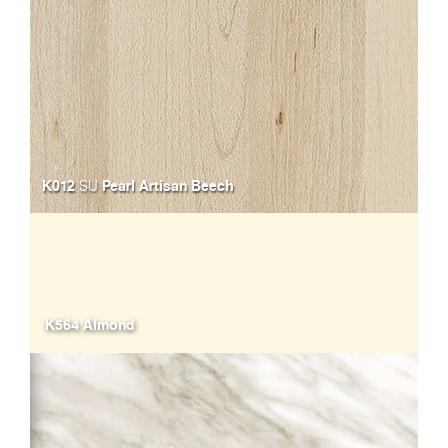
K012
Pearl Artisan Beech
SU
K564 Almond