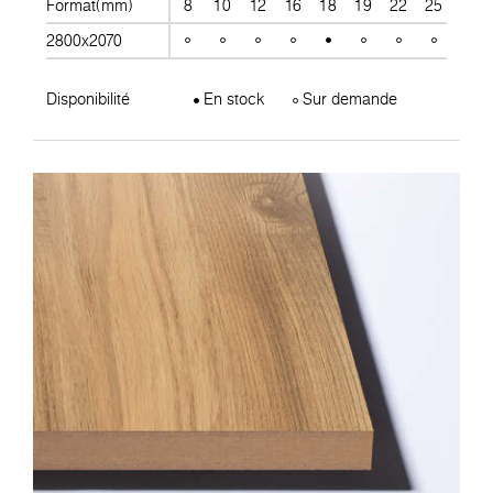
Format(mm)
8
10
12
16
18
19
22
25
28
2800x2070
Disponibilité
En stock
Sur demande