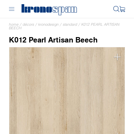
home
/
décors
/
kronodesign
/
standard
/
K012 PEARL ARTISAN
BEECH
K012 Pearl Artisan Beech