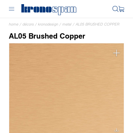
home
/
décors
/
kronodesign
/
metal
/
AL05 BRUSHED COPPER
AL05 Brushed Copper