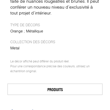
faite de nuances rougeâtres et brunes. Il peut
conférer un nouveau niveau d'exclusivité à
tout projet d'intérieur.
TYPE DE DÉCORS
Orange
Métallique
COLLECTION DES DÉCORS
Metal
Le décor affiché peut différer du produit réel.
Pour une correspondance précise des couleurs, utilisez un
échantillon original.
PRODUITS