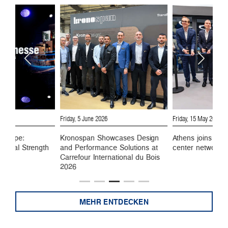
Friday, 15 May 2026
Monday, 27 April 2026
wcases Design
Athens joins Kronospan’s design
Kronospan opens
e Solutions at
center network
center in Milan,
ational du Bois
point for global 
MEHR ENTDECKEN