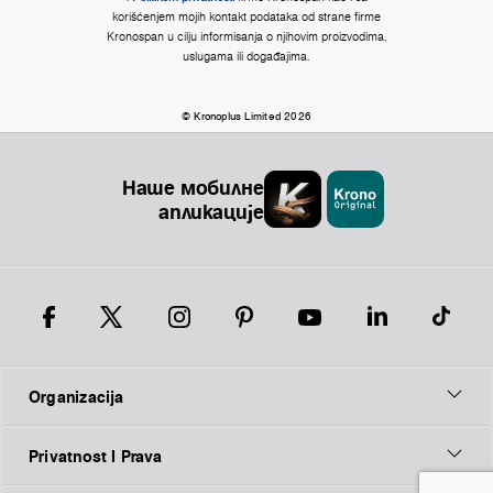
korišćenjem mojih kontakt podataka od strane firme
Kronospan u cilju informisanja o njihovim proizvodima,
uslugama ili događajima.
© Kronoplus Limited 2026
Наше мобилне
апликације
Organizacija
Privatnost I Prava