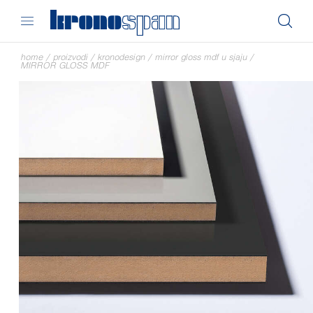
home
/
proizvodi
/
kronodesign
/
mirror gloss mdf u sjaju
/
MIRROR GLOSS MDF