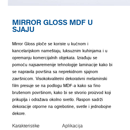
MIRROR GLOSS MDF U
SJAJU
Mirror Gloss ploče se koriste u kućnom i
kancelarijskom nameštaju, luksuznim kuhinjama i u
opremanju komercijalnih objekata. Izrađuju se
pomoću najsavremenije tehnologije laminacije kako bi
se napravila površina sa neprekidnom sjajnom
završnicom. Visokokvalitetni dekorativni melaminski
film presuje se na podlogu MDF-a kako sa fino
brušenom površinom, kako bi se stvorio proizvod koji
prikuplja i odražava okolno svetlo. Raspon sadrži
dekoracije otporne na ogrebotine, svetle i jednobojne
dekore.
Karakteristike
Aplikacija