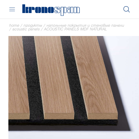
home
/
продукты
/
напольные покрытия и стеновые панели
/
acoustic panels
/
ACOUSTIC PANELS MDF NATURAL