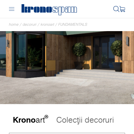
home
/
decoruri
/
kronoart
/
FUNDAMENTALS
®
Krono
art
Colecții decoruri