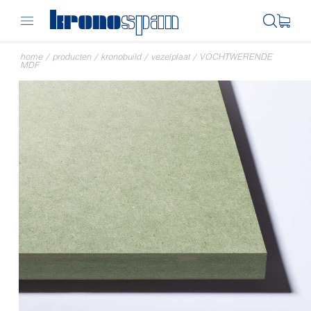
home
/
producten
/
kronobuild
/
vezelplaat
/
VOCHTWERENDE
MDF