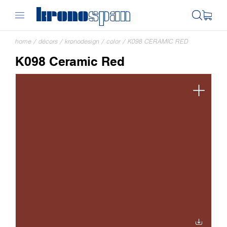
home
/
décors
/
kronodesign
/
color
/
K098 CERAMIC RED
K098 Ceramic Red