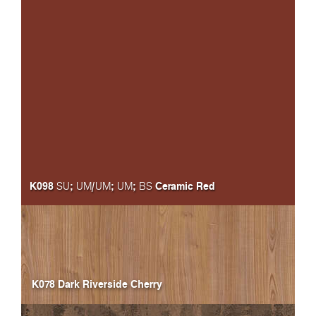
K098
;
/
;
;
Ceramic Red
SU
UM
UM
UM
BS
K078 Dark Riverside Cherry