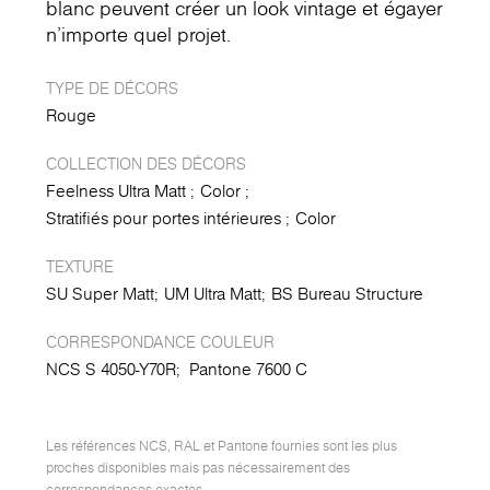
blanc peuvent créer un look vintage et égayer
n'importe quel projet.
TYPE DE DÉCORS
Rouge
COLLECTION DES DÉCORS
Feelness Ultra Matt
Color
Stratifiés pour portes intérieures
Color
TEXTURE
SU Super Matt
UM Ultra Matt
BS Bureau Structure
CORRESPONDANCE COULEUR
NCS S 4050-Y70R;
Pantone 7600 C
Les références NCS, RAL et Pantone fournies sont les plus
proches disponibles mais pas nécessairement des
correspondances exactes.