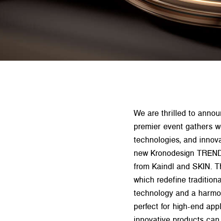
We are thrilled to annou
premier event gathers wo
technologies, and innova
new Kronodesign TREND 
from Kaindl and SKIN. T
which redefine tradition
technology and a harmon
perfect for high-end app
innovative products can