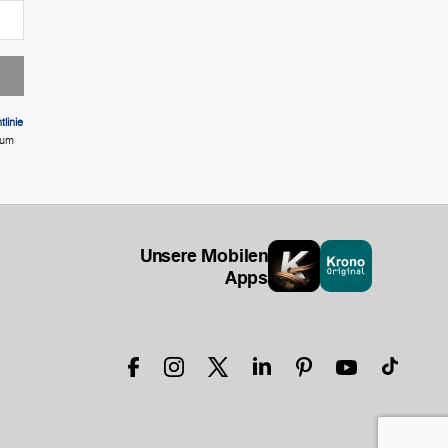
linie
 um
Unsere Mobilen
Apps