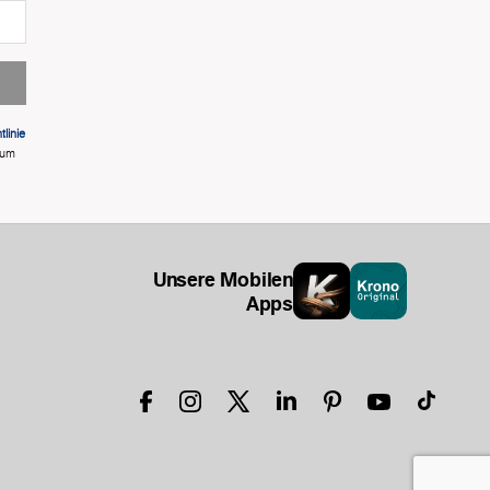
linie
 um
Unsere Mobilen
Apps