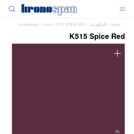
home
/
الديكورات
/
K515 SPICE RED
/
color
/
kronodesign
K515 Spice Red