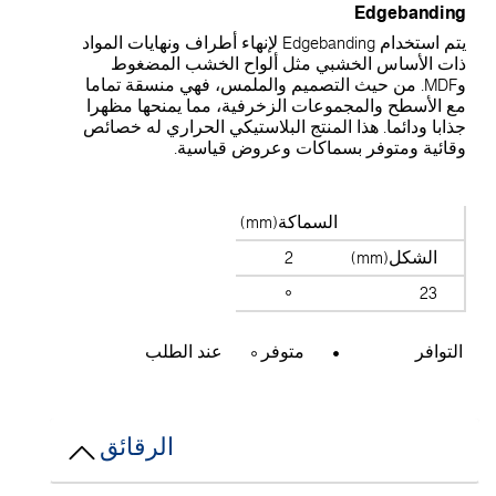
Edgebanding
يتم استخدام Edgebanding لإنهاء أطراف ونهايات المواد
ذات الأساس الخشبي مثل ألواح الخشب المضغوط
وMDF. من حيث التصميم والملمس، فهي منسقة تماما
مع الأسطح والمجموعات الزخرفية، مما يمنحها مظهرا
جذابا ودائما. هذا المنتج البلاستيكي الحراري له خصائص
وقائية ومتوفر بسماكات وعروض قياسية.
السماكة(mm)
الشكل(mm)
2
23
التوافر
متوفر
عند الطلب
الرقائق