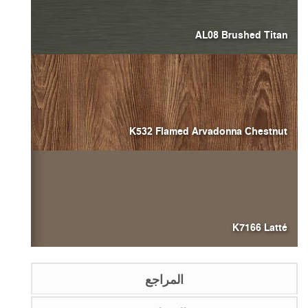
AL08 Brushed Titan
K532 Flamed Arvadonna Chestnut
K7166 Latté
المراجع