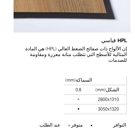
HPL قياسي
إن الألواح ذات صفائح الضغط العالي (HPL) هي المادة
المثالية للأسطح التي تتطلب متانة معززة ومقاومة
للصدمات.
السماكة(mm)
الشكل(mm)
0.8
2800x1310
3050x1320
التوافر
متوفر
عند الطلب