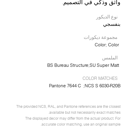
واثق وذكي في التصميم.
نوع الديكور
بنفسجي
مجموعة ديكورات
Color
Color
الملمس
BS Bureau Structure
SU Super Matt
COLOR MATCHES
Pantone 7644 C
NCS S 6030-R20B;
The provided NCS, RAL, and Pantone references are the closest
available but not necessarily exact matches.
The displayed decor may differ from the actual product. For
accurate color matching, use an original sample.