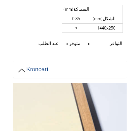
السماكة(mm)
الشكل(mm)
0.35
1440x250
التوافر
متوفر
عند الطلب
Kronoart