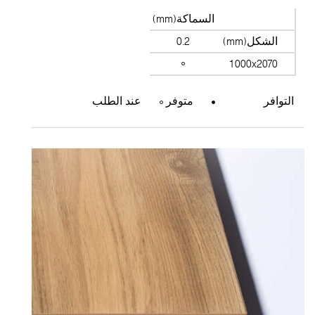
السماكة(mm)
الشكل(mm)
0.2
1000x2070
التوافر
متوفر
عند الطلب