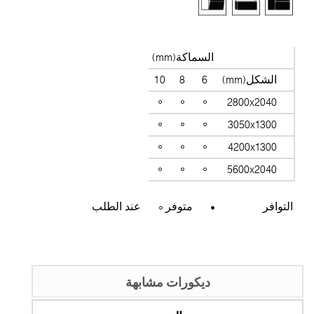
السماكة(mm)
الشكل(mm)
6
8
10
2800x2040
3050x1300
4200x1300
5600x2040
التوافر
متوفر
عند الطلب
ديكورات مشابهة